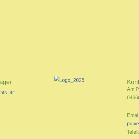
räger
Kon
Am P
0466
Emai
pulve
Telef