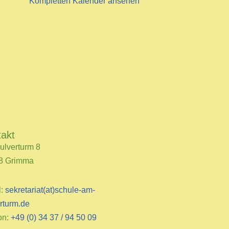
Kompletten Kalender ansehen
takt
ulverturm 8
8 Grimma
l:
sekretariat(at)schule-am-
rturm.de
on:
+49 (0) 34 37 / 94 50 09