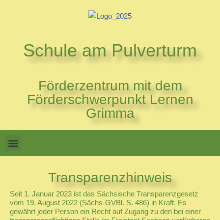
Zum
Inhalt
Schule am Pulverturm
springen
Förderzentrum mit dem
Förderschwerpunkt Lernen
Grimma
Transparenzhinweis
Seit 1. Januar 2023 ist das Sächsische Transparenzgesetz
vom 19. August 2022 (Sächs-GVBl. S. 486) in Kraft. Es
gewährt jeder Person ein Recht auf Zugang zu den bei einer