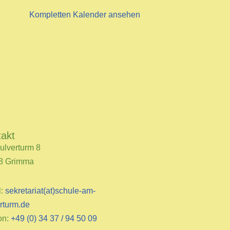
Kompletten Kalender ansehen
takt
ulverturm 8
8 Grimma
l:
sekretariat(at)schule-am-
rturm.de
on:
+49 (0) 34 37 / 94 50 09