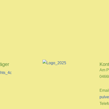
räger
Kon
Am P
0466
Emai
pulve
Telef