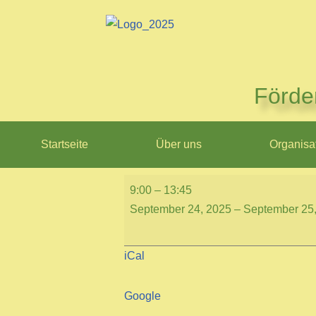
Zum
Inhalt
springen
Förde
Startseite
Über uns
Organisa
9:00
–
13:45
September 24, 2025
–
September 25
iCal
Google