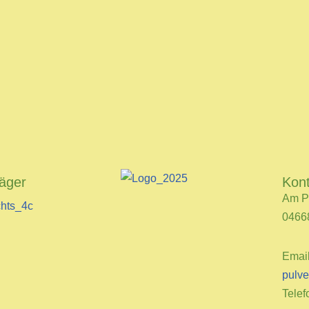
räger
Kon
Am P
0466
Emai
pulve
Telef