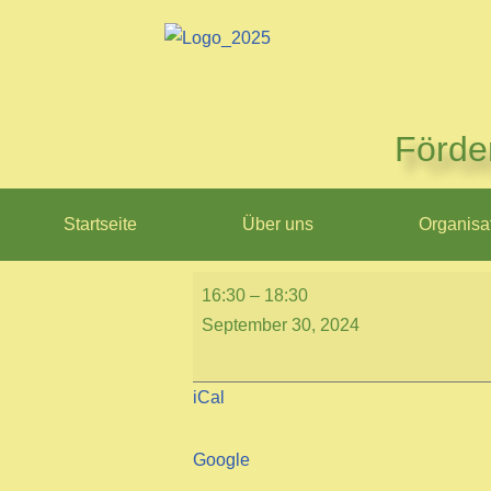
Zum
Inhalt
springen
Förde
Startseite
Über uns
Organisa
16:30
–
18:30
September 30, 2024
iCal
Google