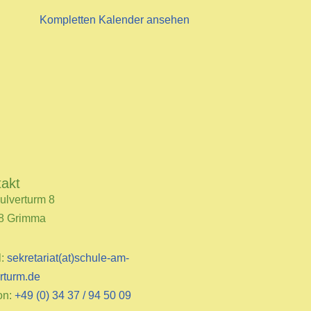
Kompletten Kalender ansehen
takt
ulverturm 8
8 Grimma
l:
sekretariat(at)schule-am-
rturm.de
on:
+49 (0) 34 37 / 94 50 09